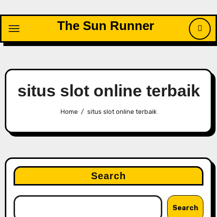
Skip
to
The Sun Runner
content
situs slot online terbaik
Home
situs slot online terbaik
Search
Search