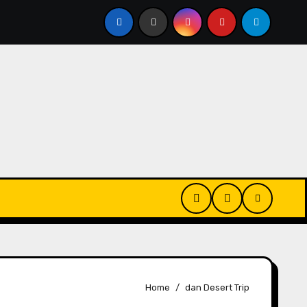
 yang Selalu Dinanti
Serunya Festival Musik di Tenga
Home
dan Desert Trip