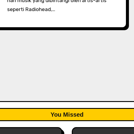
hari musik yang dibintangi oleh artis-artis
seperti Radiohead,…
You Missed