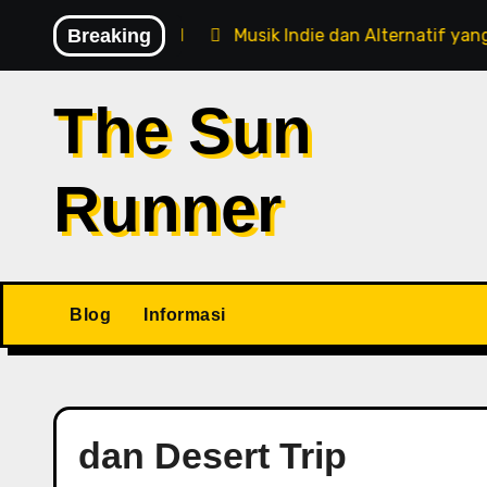
Skip
dalam Satu Festival
Breaking
Musik Indie dan Alternatif yang Da
to
content
The Sun
Runner
Blog
Informasi
dan Desert Trip