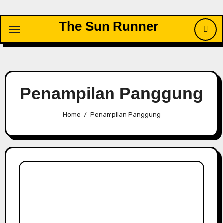
Skip
to
The Sun Runner
content
Penampilan Panggung
Home
Penampilan Panggung