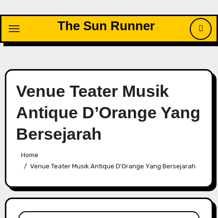
Skip
to
The Sun Runner
content
Venue Teater Musik
Antique D’Orange Yang
Bersejarah
Home
Venue Teater Musik Antique D’Orange Yang Bersejarah