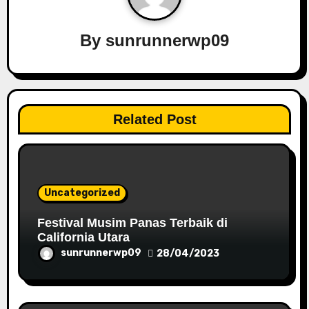
i
g
By
sunrunnerwp09
a
t
i
Related Post
o
n
Uncategorized
Festival Musim Panas Terbaik di
California Utara
sunrunnerwp09
28/04/2023