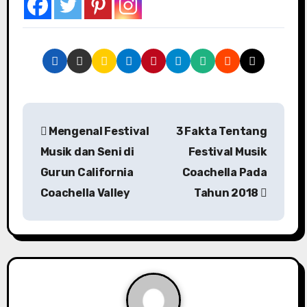
P
Mengenal Festival
3 Fakta Tentang
o
Musik dan Seni di
Festival Musik
s
Gurun California
Coachella Pada
Coachella Valley
Tahun 2018
t
n
a
v