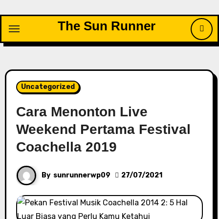
Skip
to
The Sun Runner
content
Uncategorized
Cara Menonton Live
Weekend Pertama Festival
Coachella 2019
By
sunrunnerwp09
27/07/2021