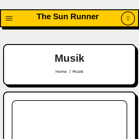
Skip
to
The Sun Runner
content
Musik
Home
Musik