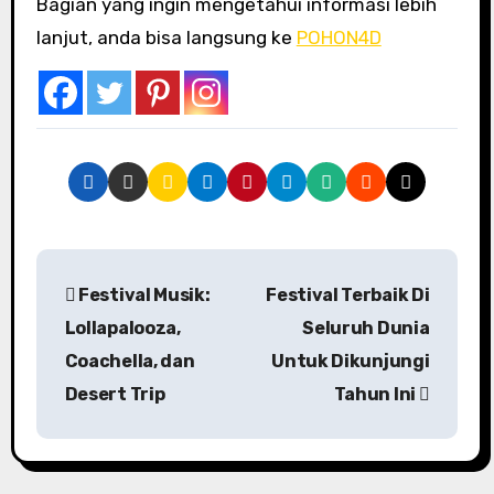
Bagian yang ingin mengetahui informasi lebih
lanjut, anda bisa langsung ke
POHON4D
P
Festival Musik:
Festival Terbaik Di
o
Lollapalooza,
Seluruh Dunia
s
Coachella, dan
Untuk Dikunjungi
Desert Trip
Tahun Ini
t
n