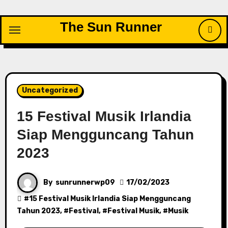
Skip
to
The Sun Runner
content
Uncategorized
15 Festival Musik Irlandia
Siap Mengguncang Tahun
2023
By
sunrunnerwp09
17/02/2023
#
15 Festival Musik Irlandia Siap Mengguncang
Tahun 2023
, #
Festival
, #
Festival Musik
, #
Musik