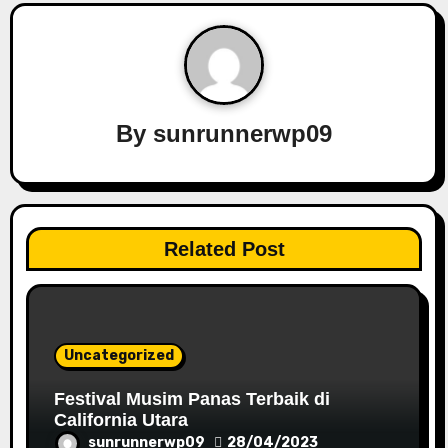
a
v
i
g
By
sunrunnerwp09
a
t
i
Related Post
o
n
Uncategorized
Festival Musim Panas Terbaik di
California Utara
sunrunnerwp09
28/04/2023