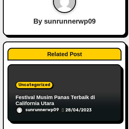
g
a
By
sunrunnerwp09
t
i
o
Related Post
n
Uncategorized
Festival Musim Panas Terbaik di
California Utara
sunrunnerwp09
28/04/2023