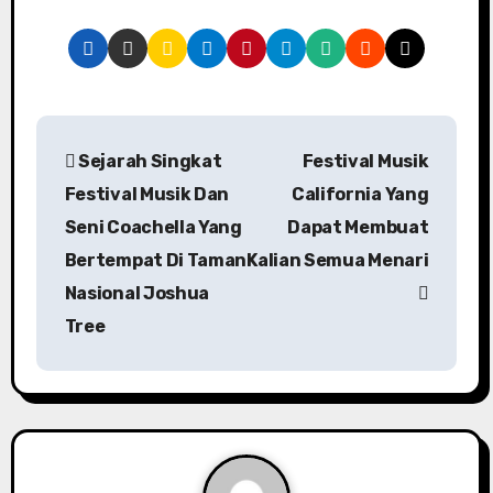
P
Sejarah Singkat
Festival Musik
o
Festival Musik Dan
California Yang
s
Seni Coachella Yang
Dapat Membuat
Bertempat Di Taman
Kalian Semua Menari
t
Nasional Joshua
n
Tree
a
v
i